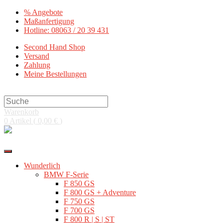
Zum
% Angebote
Inhalt
Maßanfertigung
springen
Hotline: 08063 / 20 39 431
Second Hand Shop
Versand
Zahlung
Meine Bestellungen
Search
this
Warenkorb
website
0
Artikel
(
0,00 €
)
0,00 €
Wunderlich
BMW F-Serie
F 850 GS
F 800 GS + Adventure
F 750 GS
F 700 GS
F 800 R | S | ST