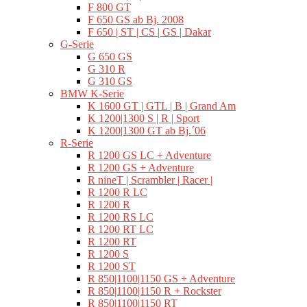
F 800 GT
F 650 GS ab Bj. 2008
F 650 | ST | CS | GS | Dakar
G-Serie
G 650 GS
G 310 R
G 310 GS
BMW K-Serie
K 1600 GT | GTL | B | Grand Am
K 1200|1300 S | R | Sport
K 1200|1300 GT ab Bj.´06
R-Serie
R 1200 GS LC + Adventure
R 1200 GS + Adventure
R nineT | Scrambler | Racer |
R 1200 R LC
R 1200 R
R 1200 RS LC
R 1200 RT LC
R 1200 RT
R 1200 S
R 1200 ST
R 850|1100|1150 GS + Adventure
R 850|1100|1150 R + Rockster
R 850|1100|1150 RT