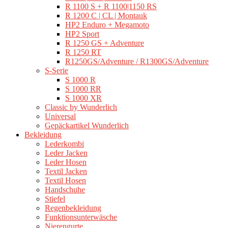
R 1100 S + R 1100|1150 RS
R 1200 C | CL | Montauk
HP2 Enduro + Megamoto
HP2 Sport
R 1250 GS + Adventure
R 1250 RT
R1250GS/Adventure / R1300GS/Adventure
S-Serie
S 1000 R
S 1000 RR
S 1000 XR
Classic by Wunderlich
Universal
Gepäckartikel Wunderlich
Bekleidung
Lederkombi
Leder Jacken
Leder Hosen
Textil Jacken
Textil Hosen
Handschuhe
Stiefel
Regenbekleidung
Funktionsunterwäsche
Nierengurte