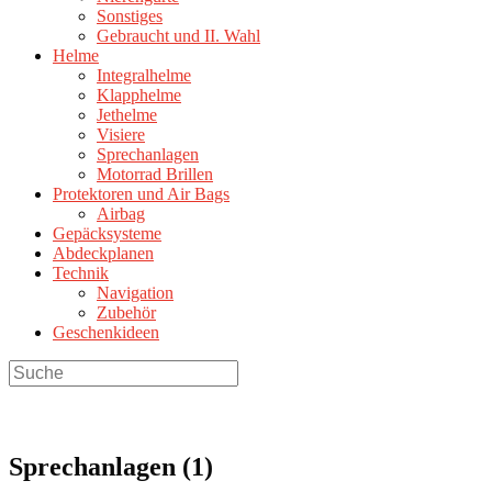
Sonstiges
Gebraucht und II. Wahl
Helme
Integralhelme
Klapphelme
Jethelme
Visiere
Sprechanlagen
Motorrad Brillen
Protektoren und Air Bags
Airbag
Gepäcksysteme
Abdeckplanen
Technik
Navigation
Zubehör
Geschenkideen
Search
this
website
Sprechanlagen (1)